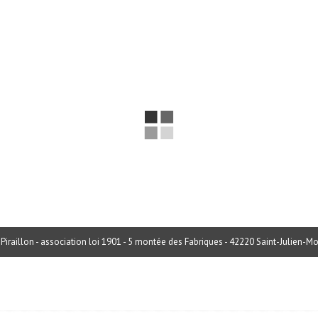
Piraillon - association loi 1901 - 5 montée des Fabriques - 42220 Saint-Julien-M