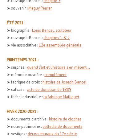
➤ ouvrage J. Bancel :
chapitre 3
➤ souvenir :
Maguy Perrier
ÉTÉ 2021 :
➤ biographie :
Louis Bancel, sculpteur
➤ ouvrage J. Bancel :
chapitres 1 & 2
➤ vie associative :
12e assemblée générale
PRINTEMPS 2021 :
➤ surprise :
quand l'art et l'histoire s'en mêlent...
➤ mémoire ouvrière :
complément
➤ fabrique de croix :
histoire de Joseph Bancel
➤ calvaire :
acte de donation de 1889
➤ friche industrielle :
la fabrique Malliquet
HIVER 2020-2021 :
➤ documents d'archive :
histoire de cloches
➤ notre patrimoine :
collecte de documents
➤ vestiges :
décors muraux du 17e siècle