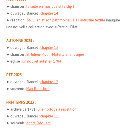
➤ chanson :
la suite en musique et le clip !
➤ ouvrage J. Bancel :
chapitre 14
➤ réédition :
St-Julien et son patrimoine lié à l'industrie textile
inaugure
une nouvelle collection avec le Parc du Pilat
AUTOMNE 2023 :
➤ ouvrage J. Bancel :
chapitre 13
➤ chanson :
St-Julien-Molin-Molette en musique
➤ église :
un nouvel autel en 1784
ÉTÉ 2023 :
➤ ouvrage J. Bancel :
chapitre 12
➤ souvenir :
Max Bobichon
PRINTEMPS 2023 :
➤ archive de 1781 :
une horloge à répétition
➤ ouvrage J. Bancel :
chapitre 11
➤ souvenir :
André Odouard