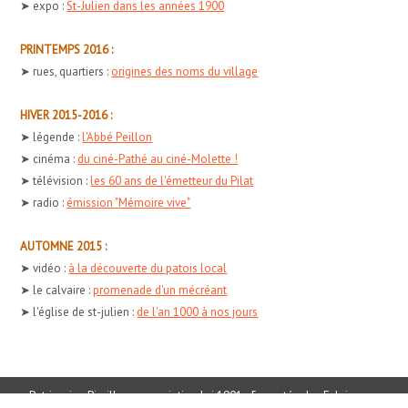
➤ expo :
St-Julien dans les années 1900
PRINTEMPS 2016 :
➤ rues, quartiers :
origines des noms du village
HIVER 2015-2016 :
➤ légende :
l'Abbé Peillon
➤ cinéma :
du ciné-Pathé au ciné-Molette !
➤ télévision :
les 60 ans de l'émetteur du Pilat
➤ radio :
émission "Mémoire vive"
AUTOMNE 2015 :
➤ vidéo :
à la découverte du patois local
➤ le calvaire :
promenade d'un mécréant
➤ l'église de st-julien :
de l'an 1000 à nos jours
Patrimoine Piraillon - association loi 1901 - 5 montée des Fabriques -