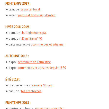
PRINTEMPS 2019 :
➤ lexique :
le parler local
➤ vidéo :
patois et histoire(s) d'antan
HIVER 2018-2019 :
➤ parution :
bulletin municipal
➤ parution :
Dan l'tan n°40
➤ carte interactive :
commerces et artisans
AUTOMNE 2018 :
➤ expo :
centenaire de l'armistice
➤ expo :
commerces et artisans depuis 1870
ÉTÉ 2018 :
➤ nuit des églises :
samedi 30 juin
➤ carillon :
les six cloches
PRINTEMPS 2018 :
➤ photos à la loupe :
nouvelles curiosités !