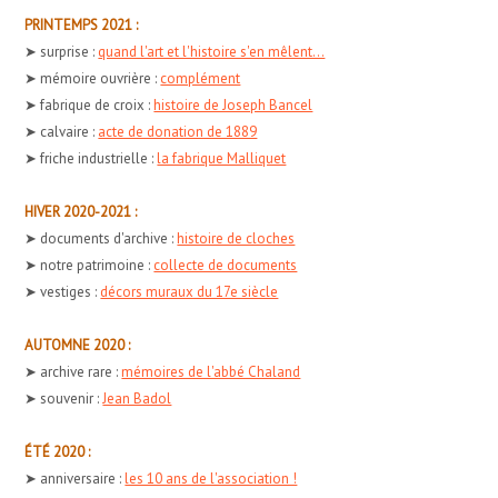
PRINTEMPS 2021 :
➤ surprise :
quand l'art et l'histoire s'en mêlent...
➤ mémoire ouvrière :
complément
➤ fabrique de croix :
histoire de Joseph Bancel
➤ calvaire :
acte de donation de 1889
➤ friche industrielle :
la fabrique Malliquet
HIVER 2020-2021 :
➤ documents d'archive :
histoire de cloches
➤ notre patrimoine :
collecte de documents
➤ vestiges :
décors muraux du 17e siècle
AUTOMNE 2020 :
➤ archive rare :
mémoires de l'abbé Chaland
➤ souvenir :
Jean Badol
ÉTÉ 2020 :
➤ anniversaire :
les 10 ans de l'association !