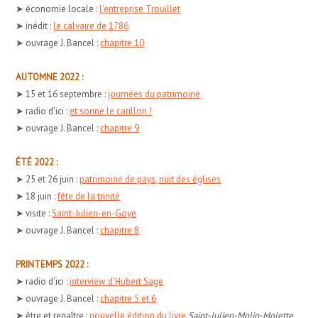
➤ économie locale :
l'entreprise Trouillet
➤ inédit :
le calvaire de 1786
➤ ouvrage J. Bancel :
chapitre 10
AUTOMNE 2022 :
➤ 15 et 16 septembre :
journées du patrimoine
➤ radio d'ici :
et sonne le carillon !
➤ ouvrage J. Bancel :
chapitre 9
ÉTÉ 2022 :
➤ 25 et 26 juin :
patrimoine de pays, nuit des églises
➤ 18 juin :
fête de la trinité
➤ visite :
Saint-Julien-en-Goye
➤ ouvrage J. Bancel :
chapitre 8
PRINTEMPS 2022 :
➤ radio d'ici :
interview d'Hubert Sage
➤ ouvrage J. Bancel :
chapitre 5 et 6
➤ être et renaître :
nouvelle édition du livre
Saint-Julien-Molin-Molette