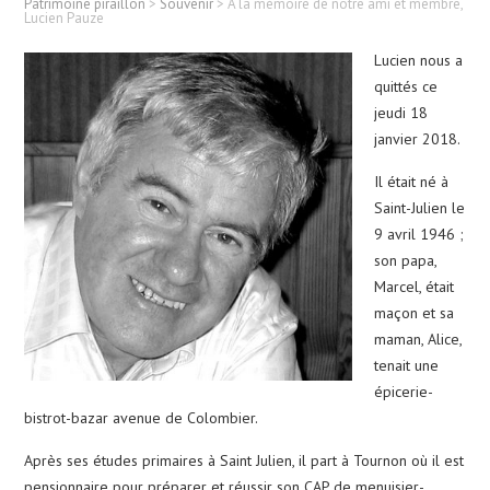
Patrimoine piraillon
>
Souvenir
>
À la mémoire de notre ami et membre,
Lucien Pauze
Lucien nous a
quittés ce
jeudi 18
janvier 2018.
Il était né à
Saint-Julien le
9 avril 1946 ;
son papa,
Marcel, était
maçon et sa
maman, Alice,
tenait une
épicerie-
bistrot-bazar avenue de Colombier.
Après ses études primaires à Saint Julien, il part à Tournon où il est
pensionnaire pour préparer et réussir son CAP de menuisier-