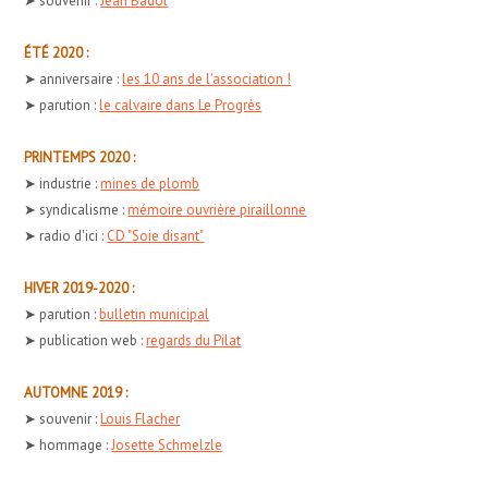
➤ souvenir :
Jean Badol
ÉTÉ 2020 :
➤ anniversaire :
les 10 ans de l'association !
➤ parution :
le calvaire dans Le Progrès
PRINTEMPS 2020 :
➤ industrie :
mines de plomb
➤ syndicalisme :
mémoire ouvrière piraillonne
➤ radio d'ici :
CD "Soie disant"
HIVER 2019-2020 :
➤ parution :
bulletin municipal
➤ publication web :
regards du Pilat
AUTOMNE 2019 :
➤ souvenir :
Louis Flacher
➤ hommage :
Josette Schmelzle