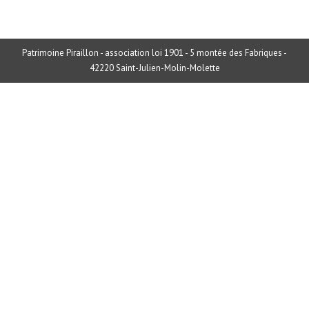
Patrimoine Piraillon - association loi 1901 - 5 montée des Fabriques -
42220 Saint-Julien-Molin-Molette