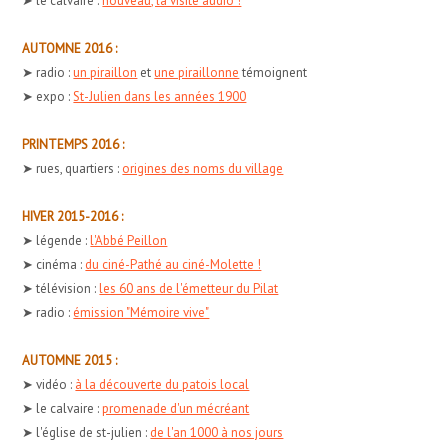
➤ le calvaire :
nouveau, la visite audio !
AUTOMNE 2016 :
➤ radio :
un piraillon
et
une piraillonne
témoignent
➤ expo :
St-Julien dans les années 1900
PRINTEMPS 2016 :
➤ rues, quartiers :
origines des noms du village
HIVER 2015-2016 :
➤ légende :
l'Abbé Peillon
➤ cinéma :
du ciné-Pathé au ciné-Molette !
➤ télévision :
les 60 ans de l'émetteur du Pilat
➤ radio :
émission "Mémoire vive"
AUTOMNE 2015 :
➤ vidéo :
à la découverte du patois local
➤ le calvaire :
promenade d'un mécréant
➤ l'église de st-julien :
de l'an 1000 à nos jours