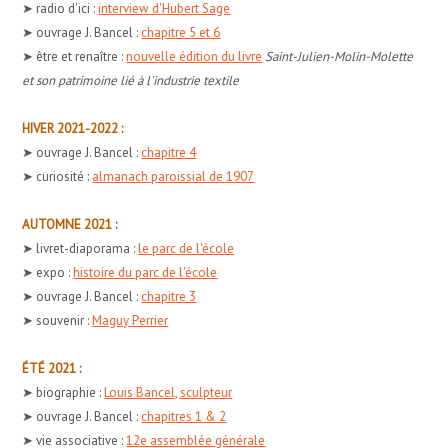
➤ radio d'ici :
interview d'Hubert Sage
➤ ouvrage J. Bancel :
chapitre 5 et 6
➤ être et renaître :
nouvelle édition du livre
Saint-Julien-Molin-Molette
et son patrimoine lié à l'industrie textile
HIVER 2021-2022 :
➤ ouvrage J. Bancel :
chapitre 4
➤ curiosité :
almanach paroissial de 1907
AUTOMNE 2021 :
➤ livret-diaporama :
le parc de l'école
➤ expo :
histoire du parc de l'école
➤ ouvrage J. Bancel :
chapitre 3
➤ souvenir :
Maguy Perrier
ÉTÉ 2021 :
➤ biographie :
Louis Bancel, sculpteur
➤ ouvrage J. Bancel :
chapitres 1 & 2
➤ vie associative :
12e assemblée générale