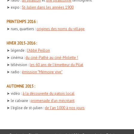
➤ radio :
un piraillon
et
une piraillonne
témoignent
➤ expo :
St-Julien dans les années 1900
PRINTEMPS 2016 :
➤ rues, quartiers :
origines des noms du village
HIVER 2015-2016 :
➤ légende :
l'Abbé Peillon
➤ cinéma :
du ciné-Pathé au ciné-Molette !
➤ télévision :
les 60 ans de l'émetteur du Pilat
➤ radio :
émission "Mémoire vive"
AUTOMNE 2015 :
➤ vidéo :
à la découverte du patois local
➤ le calvaire :
promenade d'un mécréant
➤ l'église de st-julien :
de l'an 1000 à nos jours