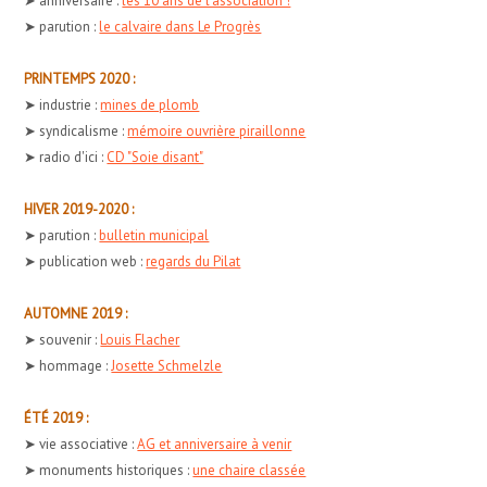
➤ anniversaire :
les 10 ans de l'association !
➤ parution :
le calvaire dans Le Progrès
PRINTEMPS 2020 :
➤ industrie :
mines de plomb
➤ syndicalisme :
mémoire ouvrière piraillonne
➤ radio d'ici :
CD "Soie disant"
HIVER 2019-2020 :
➤ parution :
bulletin municipal
➤ publication web :
regards du Pilat
AUTOMNE 2019 :
➤ souvenir :
Louis Flacher
➤ hommage :
Josette Schmelzle
ÉTÉ 2019 :
➤ vie associative :
AG et anniversaire à venir
➤ monuments historiques :
une chaire classée