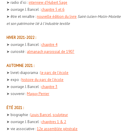
➤ radio d'ici :
interview d'Hubert Sage
➤ ouvrage J. Bancel :
chapitre 5 et 6
➤ être et renaître :
nouvelle édition du livre
Saint-Julien-Molin-Molette
et son patrimoine lié à l'industrie textile
HIVER 2021-2022 :
➤ ouvrage J. Bancel :
chapitre 4
➤ curiosité :
almanach paroissial de 1907
AUTOMNE 2021 :
➤ livret-diaporama :
le parc de l'école
➤ expo :
histoire du parc de l'école
➤ ouvrage J. Bancel :
chapitre 3
➤ souvenir :
Maguy Perrier
ÉTÉ 2021 :
➤ biographie :
Louis Bancel, sculpteur
➤ ouvrage J. Bancel :
chapitres 1 & 2
➤ vie associative :
12e assemblée générale