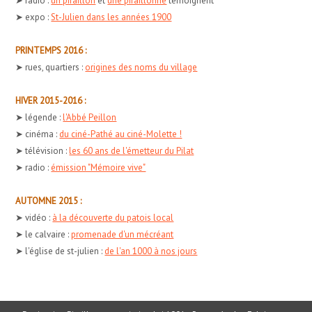
➤ radio :
un piraillon
et
une piraillonne
témoignent
➤ expo :
St-Julien dans les années 1900
PRINTEMPS 2016 :
➤ rues, quartiers :
origines des noms du village
HIVER 2015-2016 :
➤ légende :
l'Abbé Peillon
➤ cinéma :
du ciné-Pathé au ciné-Molette !
➤ télévision :
les 60 ans de l'émetteur du Pilat
➤ radio :
émission "Mémoire vive"
AUTOMNE 2015 :
➤ vidéo :
à la découverte du patois local
➤ le calvaire :
promenade d'un mécréant
➤ l'église de st-julien :
de l'an 1000 à nos jours