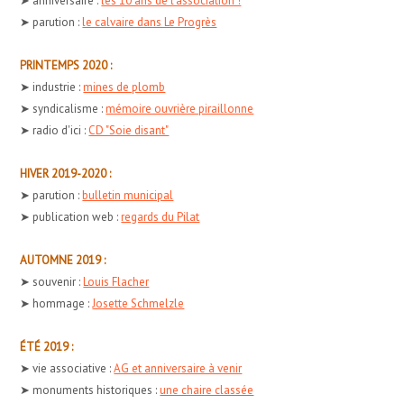
➤ anniversaire :
les 10 ans de l'association !
➤ parution :
le calvaire dans Le Progrès
PRINTEMPS 2020 :
➤ industrie :
mines de plomb
➤ syndicalisme :
mémoire ouvrière piraillonne
➤ radio d'ici :
CD "Soie disant"
HIVER 2019-2020 :
➤ parution :
bulletin municipal
➤ publication web :
regards du Pilat
AUTOMNE 2019 :
➤ souvenir :
Louis Flacher
➤ hommage :
Josette Schmelzle
ÉTÉ 2019 :
➤ vie associative :
AG et anniversaire à venir
➤ monuments historiques :
une chaire classée